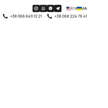
EN
UA
+38 066 649 12 21
+38 068 224 76 41